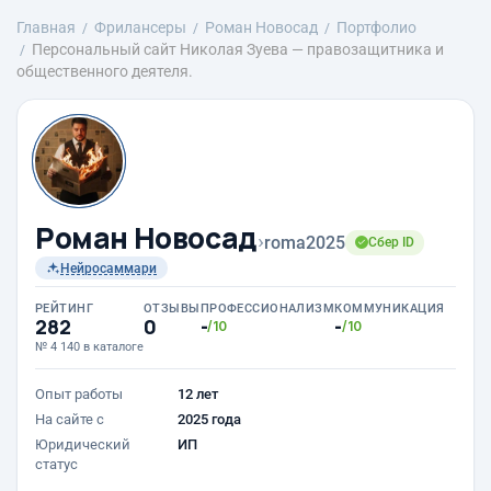
Главная
Фрилансеры
Роман Новосад
Портфолио
Персональный сайт Николая Зуева — правозащитника и
общественного деятеля.
Роман Новосад
›
roma2025
Сбер ID
Нейросаммари
РЕЙТИНГ
ОТЗЫВЫ
ПРОФЕССИОНАЛИЗМ
КОММУНИКАЦИЯ
282
0
-
-
/10
/10
№ 4 140 в каталоге
Опыт работы
12 лет
На сайте с
2025 года
Юридический
ИП
статус