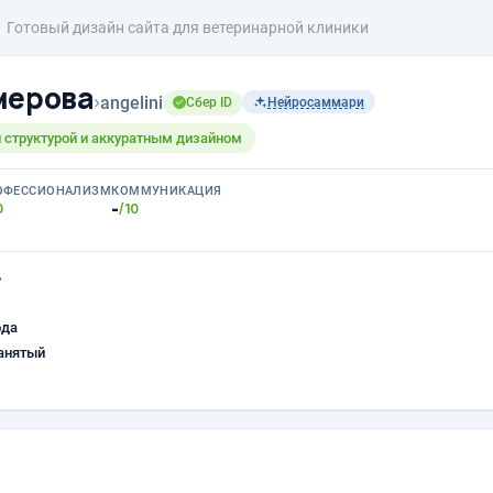
Готовый дизайн сайта для ветеринарной клиники
мерова
›
angelini
Сбер ID
Нейросаммари
ой структурой и аккуратным дизайном
ОФЕССИОНАЛИЗМ
КОММУНИКАЦИЯ
-
0
/10
ь
ода
анятый