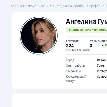
Главная
Фрилансеры
Ангелина Гумерова
Портфолио
Ангелина Гу
Сайты на Tilda с понятн
РЕЙТИНГ
ОТЗЫВЫ
ПР
224
0
-
/1
№ 5 478 в каталоге
Город
Казан
Опыт работы
7 лет
На сайте с
2026 г
Юридический
Самоз
статус