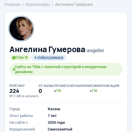
Главная
Фрилансеры
Ангелина Гумерова
Ангелина Гумерова
›
angelini
Сбер ID
Нейросаммари
Сайты на Tilda с понятной структурой и аккуратным
дизайном
РЕЙТИНГ
ОТЗЫВЫ
ПРОФЕССИОНАЛИЗМ
КОММУНИКАЦИЯ
224
0
-
-
/10
/10
№ 5 480 в каталоге
Город
Казань
Опыт работы
7 лет
На сайте с
2026 года
Юридический
Самозанятый