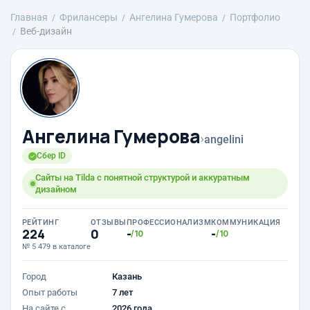
Главная
Фрилансеры
Ангелина Гумерова
Портфолио
Веб-дизайн
Ангелина Гумерова
›
angelini
Сбер ID
Сайты на Tilda с понятной структурой и аккуратным
дизайном
РЕЙТИНГ
ОТЗЫВЫ
ПРОФЕССИОНАЛИЗМ
КОММУНИКАЦИЯ
224
0
-
-
/10
/10
№ 5 479 в каталоге
Город
Казань
Опыт работы
7 лет
На сайте с
2026 года