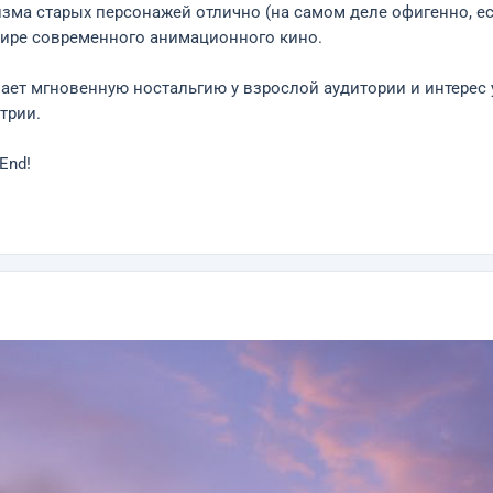
ризма старых персонажей отлично (на самом деле офигенно, е
мире современного анимационного кино.
 мгновенную ностальгию у взрослой аудитории и интерес у д
трии.
End!