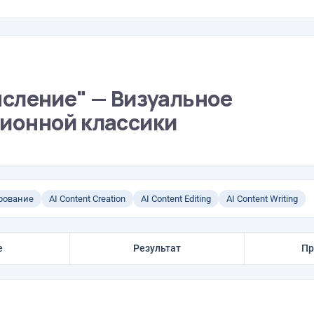
сление" — Визуальное
ионной классики
рование
AI Content Creation
AI Content Editing
AI Content Writing
е
Результат
Пр