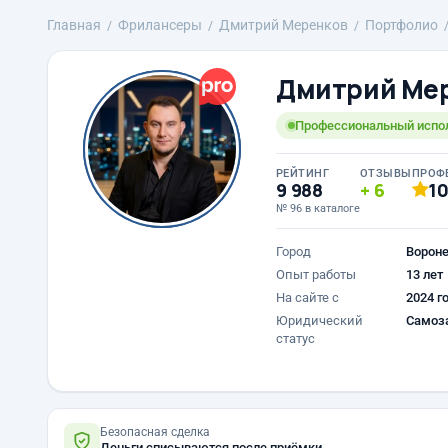
Главная
Фрилансеры
Дмитрий Меренков
Портфолио
Дмитрий Ме
Профессиональный испо
РЕЙТИНГ
ОТЗЫВЫ
ПРОФ
9 988
6
1
№ 96 в каталоге
Город
Ворон
Опыт работы
13 лет
На сайте с
2024 г
Юридический
Самоз
статус
Безопасная сделка
Деньги списываются после приёмки