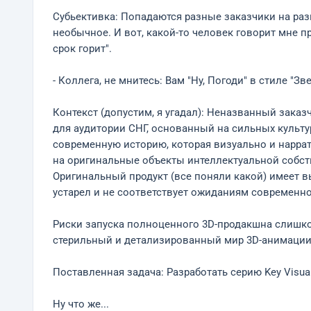
Субьективка: Попадаются разные заказчики на раз
необычное. И вот, какой-то человек говорит мне п
срок горит".
- Коллега, не мнитесь: Вам "Ну, Погоди" в стиле "З
Контекст (допустим, я угадал): Неназванный зака
для аудитории СНГ, основанный на сильных культ
современную историю, которая визуально и наррат
на оригинальные объекты интеллектуальной собст
Оригинальный продукт (все поняли какой) имеет вы
устарел и не соответствует ожиданиям современной
Риски запуска полноценного 3D-продакшна слишко
стерильный и детализированный мир 3D-анимации 
Поставленная задача: Разработать серию Key Visua
Ну что же...