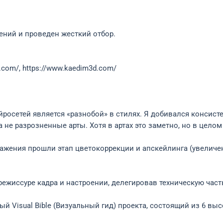
ений и проведен жесткий отбор.
.com/, https://www.kaedim3d.com/
росетей является «разнобой» в стилях. Я добивался консисте
а не разрозненные арты. Хотя в артах это заметно, но в цело
бражения прошли этап цветокоррекции и апскейлинга (увеличе
ежиссуре кадра и настроении, делегировав техническую част
ый Visual Bible (Визуальный гид) проекта, состоящий из 6 в