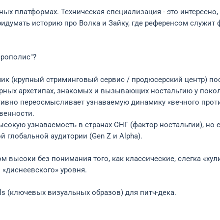
ных платформах. Техническая специализация - это интересно,
ридумать историю про Волка и Зайку, где референсом служит 
верополис"?
зчик (крупный стриминговый сервис / продюсерский центр) п
урных архетипах, знакомых и вызывающих ностальгию у поко
ивно переосмысливает узнаваемую динамику «вечного противо
венности.
сокую узнаваемость в странах СНГ (фактор ностальгии), но е
 глобальной аудитории (Gen Z и Alpha).
м высоки без понимания того, как классические, слегка «ху
«диснеевского» уровня.
ls (ключевых визуальных образов) для питч-дека.