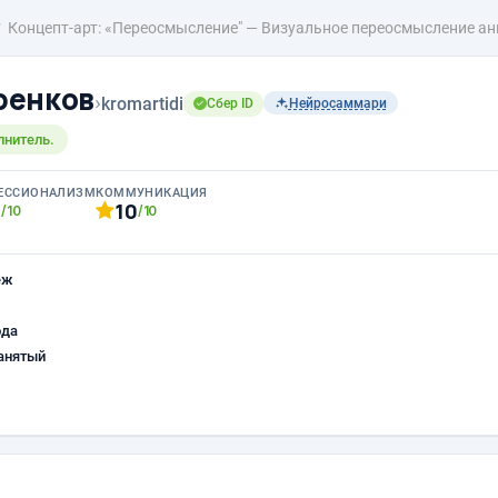
Концепт-арт: «Переосмысление" — Визуальное переосмысление а
ренков
›
kromartidi
Сбер ID
Нейросаммари
лнитель.
ЕССИОНАЛИЗМ
КОММУНИКАЦИЯ
0
10
/10
/10
еж
ода
анятый