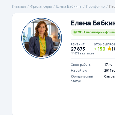
Главная
Фрилансеры
Елена Бабкина
Портфолио
Пер
Елена Бабки
ТОП-1 переводчик-фрила
РЕЙТИНГ
ОТЗЫВЫ
ПРО
27 873
150
1
№ 671 в каталоге
Опыт работы
17 лет
На сайте с
2017 г
Юридический
Самоз
статус