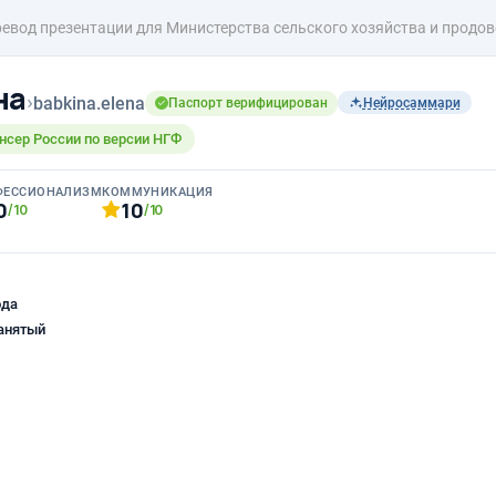
евод презентации для Министерства сельского хозяйства и продо
на
›
babkina.elena
Паспорт верифицирован
Нейросаммари
нсер России по версии НГФ
ФЕССИОНАЛИЗМ
КОММУНИКАЦИЯ
0
10
/10
/10
ода
анятый