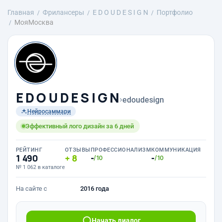
Главная
Фрилансеры
E D O U D E S I G N
Портфолио
МояМосква
E D O U D E S I G N
›
edoudesign
Нейросаммари
Эффективный лого дизайн за 6 дней
РЕЙТИНГ
ОТЗЫВЫ
ПРОФЕССИОНАЛИЗМ
КОММУНИКАЦИЯ
1 490
8
-
-
/10
/10
№ 1 062 в каталоге
На сайте с
2016 года
Начать диалог