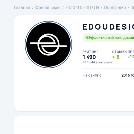
Главная
Фрилансеры
E D O U D E S I G N
Портфолио
T
E D O U D E S I
Эффективный лого дизайн
РЕЙТИНГ
ОТЗЫВЫ
ПР
1 490
8
-
/1
№ 1 044 в каталоге
На сайте с
2016 г