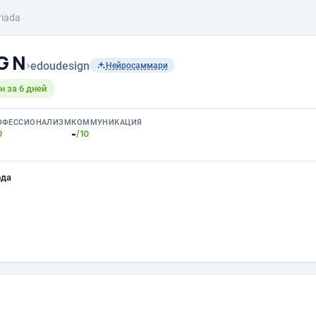
riada
 G N
›
edoudesign
Нейросаммари
 за 6 дней
ОФЕССИОНАЛИЗМ
КОММУНИКАЦИЯ
-
0
/10
ода