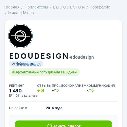
Главная
Фрилансеры
E D O U D E S I G N
Портфолио
Мидас | Midas
E D O U D E S I G N
›
edoudesign
Нейросаммари
Эффективный лого дизайн за 6 дней
РЕЙТИНГ
ОТЗЫВЫ
ПРОФЕССИОНАЛИЗМ
КОММУНИКАЦИЯ
1 490
8
-
-
/10
/10
№ 1 061 в каталоге
На сайте с
2016 года
Начать диалог