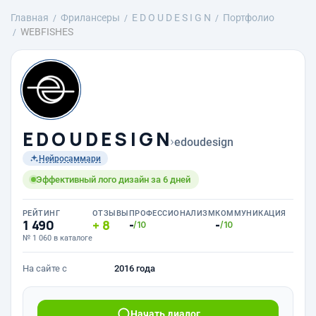
Главная
Фрилансеры
E D O U D E S I G N
Портфолио
WEBFISHES
E D O U D E S I G N
›
edoudesign
Нейросаммари
Эффективный лого дизайн за 6 дней
РЕЙТИНГ
ОТЗЫВЫ
ПРОФЕССИОНАЛИЗМ
КОММУНИКАЦИЯ
1 490
8
-
-
/10
/10
№ 1 060 в каталоге
На сайте с
2016 года
Начать диалог