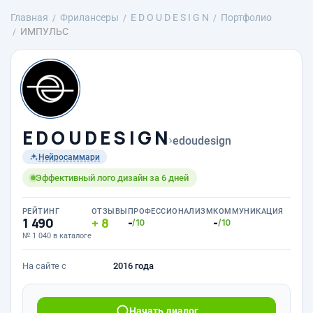
Главная
Фрилансеры
E D O U D E S I G N
Портфолио
ИМПУЛЬС
E D O U D E S I G N
›
edoudesign
Нейросаммари
Эффективный лого дизайн за 6 дней
РЕЙТИНГ
ОТЗЫВЫ
ПРОФЕССИОНАЛИЗМ
КОММУНИКАЦИЯ
1 490
8
-
-
/10
/10
№ 1 040 в каталоге
На сайте с
2016 года
Начать диалог