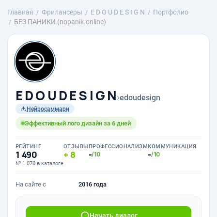
Главная
Фрилансеры
E D O U D E S I G N
Портфолио
БEЗ ПАНИКИ (nopanik.online)
E D O U D E S I G N
›
edoudesign
Нейросаммари
Эффективный лого дизайн за 6 дней
РЕЙТИНГ
ОТЗЫВЫ
ПРОФЕССИОНАЛИЗМ
КОММУНИКАЦИЯ
1 490
8
-
-
/10
/10
№ 1 070 в каталоге
На сайте с
2016 года
Начать диалог