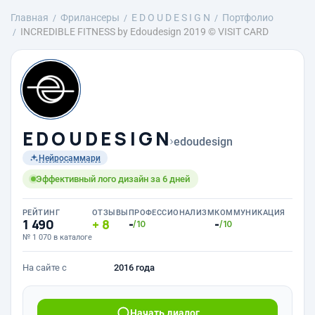
Главная
Фрилансеры
E D O U D E S I G N
Портфолио
INCREDIBLE FITNESS by Edoudesign 2019 © VISIT CARD
E D O U D E S I G N
›
edoudesign
Нейросаммари
Эффективный лого дизайн за 6 дней
РЕЙТИНГ
ОТЗЫВЫ
ПРОФЕССИОНАЛИЗМ
КОММУНИКАЦИЯ
1 490
8
-
-
/10
/10
№ 1 070 в каталоге
На сайте с
2016 года
Начать диалог