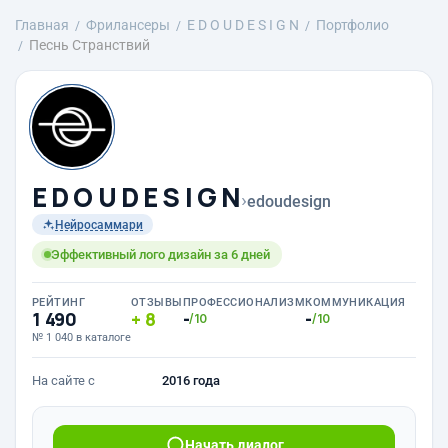
Главная
Фрилансеры
E D O U D E S I G N
Портфолио
Песнь Странствий
E D O U D E S I G N
›
edoudesign
Нейросаммари
Эффективный лого дизайн за 6 дней
РЕЙТИНГ
ОТЗЫВЫ
ПРОФЕССИОНАЛИЗМ
КОММУНИКАЦИЯ
1 490
8
-
-
/10
/10
№ 1 040 в каталоге
На сайте с
2016 года
Начать диалог