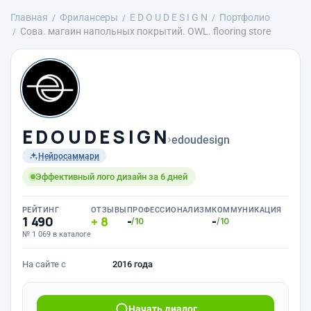
Главная
Фрилансеры
E D O U D E S I G N
Портфолио
Сова. магаин напольных покрытий. OWL. flooring store
E D O U D E S I G N
›
edoudesign
Нейросаммари
Эффективный лого дизайн за 6 дней
РЕЙТИНГ
ОТЗЫВЫ
ПРОФЕССИОНАЛИЗМ
КОММУНИКАЦИЯ
1 490
8
-
-
/10
/10
№ 1 069 в каталоге
На сайте с
2016 года
Начать диалог