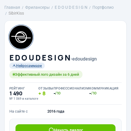
Главная
Фрилансеры
E D O U D E S I G N
Портфолио
SibirKiss
E D O U D E S I G N
›
edoudesign
Нейросаммари
Эффективный лого дизайн за 6 дней
РЕЙТИНГ
ОТЗЫВЫ
ПРОФЕССИОНАЛИЗМ
КОММУНИКАЦИЯ
1 490
8
-
-
/10
/10
№ 1 069 в каталоге
На сайте с
2016 года
Начать диалог