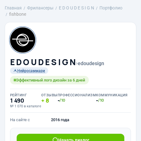
Главная
Фрилансеры
E D O U D E S I G N
Портфолио
fishbone
E D O U D E S I G N
›
edoudesign
Нейросаммари
Эффективный лого дизайн за 6 дней
РЕЙТИНГ
ОТЗЫВЫ
ПРОФЕССИОНАЛИЗМ
КОММУНИКАЦИЯ
1 490
8
-
-
/10
/10
№ 1 070 в каталоге
На сайте с
2016 года
Начать диалог