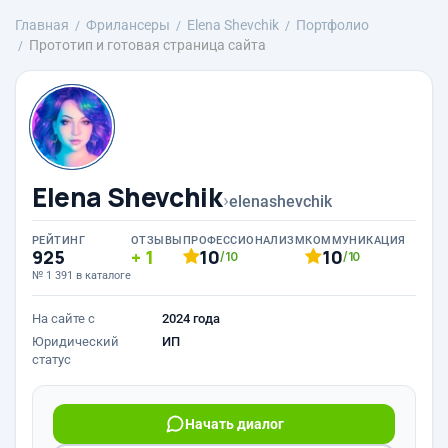
Главная
Фрилансеры
Elena Shevchik
Портфолио
Прототип и готовая страница сайта
Elena Shevchik
›
elenashevchik
РЕЙТИНГ
ОТЗЫВЫ
ПРОФЕССИОНАЛИЗМ
КОММУНИКАЦИЯ
925
1
10
10
/10
/10
№ 1 391 в каталоге
На сайте с
2024 года
Юридический
ИП
статус
Начать диалог