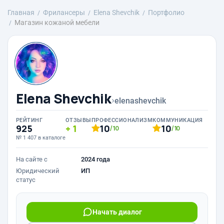
Главная
Фрилансеры
Elena Shevchik
Портфолио
Магазин кожаной мебели
Elena Shevchik
›
elenashevchik
РЕЙТИНГ
ОТЗЫВЫ
ПРОФЕССИОНАЛИЗМ
КОММУНИКАЦИЯ
925
1
10
10
/10
/10
№ 1 407 в каталоге
На сайте с
2024 года
Юридический
ИП
статус
Начать диалог