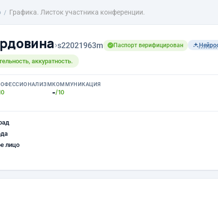
о
Графика. Листок участника конференции.
ордовина
›
s22021963m
Паспорт верифицирован
Нейро
ельность, аккуратность.
РОФЕССИОНАЛИЗМ
КОММУНИКАЦИЯ
-
10
/10
рад
ода
е лицо