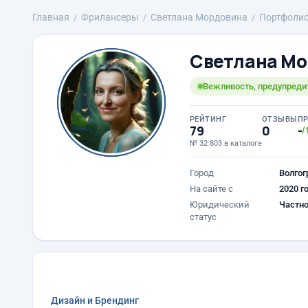
Главная
Фрилансеры
Светлана Мордовина
Портфоли
Светлана М
Вежливость, предупредит
РЕЙТИНГ
ОТЗЫВЫ
П
79
0
-
/
№ 32 803 в каталоге
Город
Волгог
На сайте с
2020 г
Юридический
Частно
статус
Дизайн и Брендинг