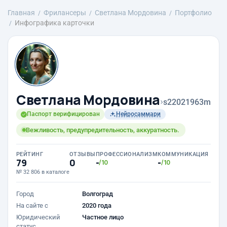
Главная
Фрилансеры
Светлана Мордовина
Портфолио
Инфографика карточки
Светлана Мордовина
›
s22021963m
Паспорт верифицирован
Нейросаммари
Вежливость, предупредительность, аккуратность.
РЕЙТИНГ
ОТЗЫВЫ
ПРОФЕССИОНАЛИЗМ
КОММУНИКАЦИЯ
79
0
-
-
/10
/10
№ 32 806 в каталоге
Город
Волгоград
На сайте с
2020 года
Юридический
Частное лицо
статус