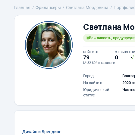
Главная
Фрилансеры
Светлана Мордовина
Портфоли
Светлана М
Вежливость, предупредит
РЕЙТИНГ
ОТЗЫВЫ
П
79
0
-
/
№ 32 804 в каталоге
Город
Волгог
На сайте с
2020 г
Юридический
Частно
статус
Дизайн и Брендинг