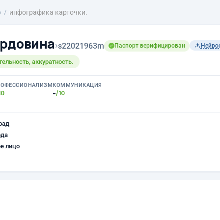
о
инфографика карточки.
ордовина
›
s22021963m
Паспорт верифицирован
Нейро
ельность, аккуратность.
РОФЕССИОНАЛИЗМ
КОММУНИКАЦИЯ
-
10
/10
рад
ода
е лицо