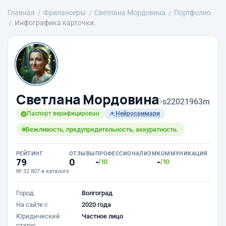
Главная
Фрилансеры
Светлана Мордовина
Портфолио
Инфографика карточки.
Светлана Мордовина
›
s22021963m
Паспорт верифицирован
Нейросаммари
Вежливость, предупредительность, аккуратность.
РЕЙТИНГ
ОТЗЫВЫ
ПРОФЕССИОНАЛИЗМ
КОММУНИКАЦИЯ
79
0
-
-
/10
/10
№ 32 807 в каталоге
Город
Волгоград
На сайте с
2020 года
Юридический
Частное лицо
статус