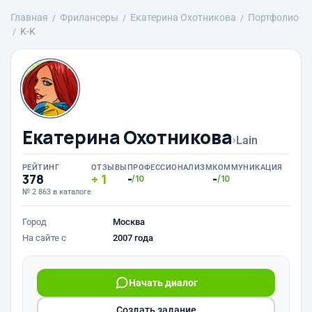
Главная
Фрилансеры
Екатерина Охотникова
Портфолио
K-K
Екатерина Охотникова
›
Lain
РЕЙТИНГ
ОТЗЫВЫ
ПРОФЕССИОНАЛИЗМ
КОММУНИКАЦИЯ
378
1
-
-
/10
/10
№ 2 863 в каталоге
Город
Москва
На сайте с
2007 года
Начать диалог
Создать задание