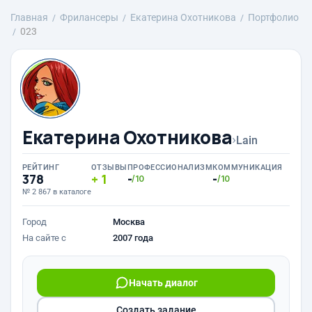
Главная
Фрилансеры
Екатерина Охотникова
Портфолио
023
Екатерина Охотникова
›
Lain
РЕЙТИНГ
ОТЗЫВЫ
ПРОФЕССИОНАЛИЗМ
КОММУНИКАЦИЯ
378
1
-
-
/10
/10
№ 2 867 в каталоге
Город
Москва
На сайте с
2007 года
Начать диалог
Создать задание