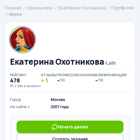
Главная
Фрилансеры
Екатерина Охотникова
Портфолио
мурка
Екатерина Охотникова
›
Lain
РЕЙТИНГ
ОТЗЫВЫ
ПРОФЕССИОНАЛИЗМ
КОММУНИКАЦИЯ
478
1
-
-
/10
/10
№ 2 306 в каталоге
Город
Москва
На сайте с
2007 года
Начать диалог
Создать задание