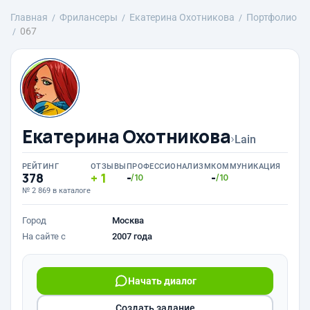
Главная
Фрилансеры
Екатерина Охотникова
Портфолио
067
Екатерина Охотникова
›
Lain
РЕЙТИНГ
ОТЗЫВЫ
ПРОФЕССИОНАЛИЗМ
КОММУНИКАЦИЯ
378
1
-
-
/10
/10
№ 2 869 в каталоге
Город
Москва
На сайте с
2007 года
Начать диалог
Создать задание