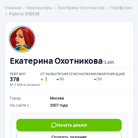
Главная
Фрилансеры
Екатерина Охотникова
Портфолио
Работа 358658
Екатерина Охотникова
›
Lain
РЕЙТИНГ
ОТЗЫВЫ
ПРОФЕССИОНАЛИЗМ
КОММУНИКАЦИЯ
378
1
-
-
/10
/10
№ 2 858 в каталоге
Город
Москва
На сайте с
2007 года
Начать диалог
Создать задание