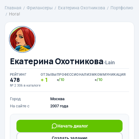
Главная
Фрилансеры
Екатерина Охотникова
Портфолио
Нога!
Екатерина Охотникова
›
Lain
РЕЙТИНГ
ОТЗЫВЫ
ПРОФЕССИОНАЛИЗМ
КОММУНИКАЦИЯ
478
1
-
-
/10
/10
№ 2 306 в каталоге
Город
Москва
На сайте с
2007 года
Начать диалог
Создать задание