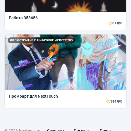
Работа 358656
61
0
ИЛЛЮСТРАЦИЯ И ЦИФРОВОЕ ИСКУССТВО
Промоарт для NextTouch
144
0
© 2026 freelance.ru
Сервисы
Помощь
Поиск