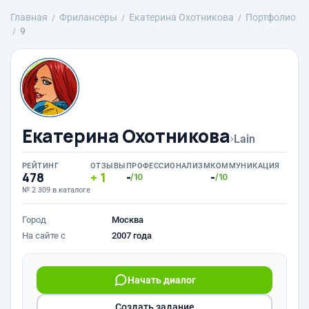
Главная
Фрилансеры
Екатерина Охотникова
Портфолио
9
Екатерина Охотникова
›
Lain
РЕЙТИНГ
ОТЗЫВЫ
ПРОФЕССИОНАЛИЗМ
КОММУНИКАЦИЯ
478
1
-
-
/10
/10
№ 2 309 в каталоге
Город
Москва
На сайте с
2007 года
Начать диалог
Создать задание