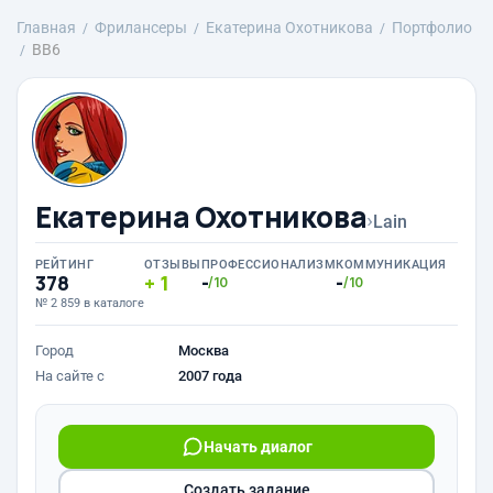
Главная
Фрилансеры
Екатерина Охотникова
Портфолио
BB6
Екатерина Охотникова
›
Lain
РЕЙТИНГ
ОТЗЫВЫ
ПРОФЕССИОНАЛИЗМ
КОММУНИКАЦИЯ
378
1
-
-
/10
/10
№ 2 859 в каталоге
Город
Москва
На сайте с
2007 года
Начать диалог
Создать задание