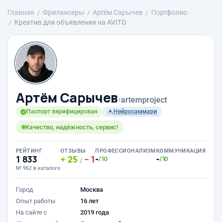
Главная
Фрилансеры
Артём Сарычев
Портфолио
Креатив для объявления на AVITO
Артём Сарычев
›
artemproject
Паспорт верифицирован
Нейросаммари
Качество, надёжность, сервис!
РЕЙТИНГ
ОТЗЫВЫ
ПРОФЕССИОНАЛИЗМ
КОММУНИКАЦИЯ
1 833
25
1
-
-
/10
/10
/
№ 962 в каталоге
Город
Москва
Опыт работы
16 лет
На сайте с
2019 года