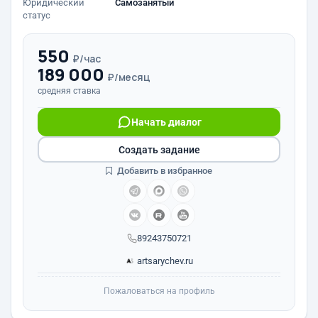
Юридический
Самозанятый
статус
550
₽/час
189 000
₽/месяц
средняя ставка
Начать диалог
Создать задание
Добавить в избранное
89243750721
artsarychev.ru
Пожаловаться на профиль