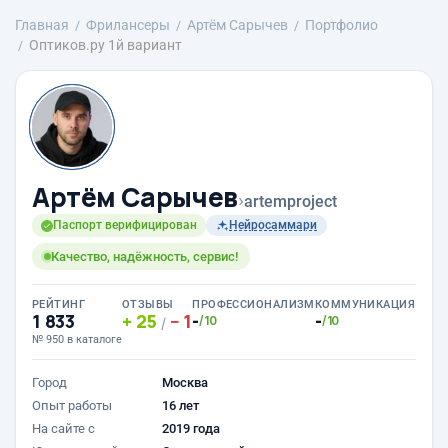
Главная
Фрилансеры
Артём Сарычев
Портфолио
Оптиков.ру 1й вариант
Артём Сарычев
›
artemproject
Паспорт верифицирован
Нейросаммари
Качество, надёжность, сервис!
РЕЙТИНГ
ОТЗЫВЫ
ПРОФЕССИОНАЛИЗМ
КОММУНИКАЦИЯ
1 833
25
1
-
-
/10
/10
/
№ 950 в каталоге
Город
Москва
Опыт работы
16 лет
На сайте с
2019 года