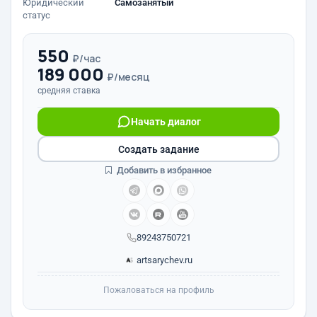
Юридический
Самозанятый
статус
550
₽/час
189 000
₽/месяц
средняя ставка
Начать диалог
Создать задание
Добавить в избранное
89243750721
artsarychev.ru
Пожаловаться на профиль