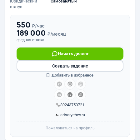
Юридический
Самозанятый
статус
550
₽/час
189 000
₽/месяц
средняя ставка
Начать диалог
Создать задание
Добавить в избранное
89243750721
artsarychev.ru
Пожаловаться на профиль