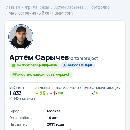
Главная
Фрилансеры
Артём Сарычев
Портфолио
Многостраничный сайт ВИМ.com
Артём Сарычев
›
artemproject
Паспорт верифицирован
Нейросаммари
Качество, надёжность, сервис!
РЕЙТИНГ
ОТЗЫВЫ
ПРОФЕССИОНАЛИЗМ
КОММУНИКАЦИЯ
1 833
25
1
-
-
/10
/10
/
№ 940 в каталоге
Город
Москва
Опыт работы
16 лет
На сайте с
2019 года