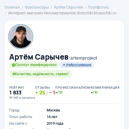
Главная
Фрилансеры
Артём Сарычев
Портфолио
Интернет-магазин пиломатериалов dosochki-brusochki.ru
Артём Сарычев
›
artemproject
Паспорт верифицирован
Нейросаммари
Качество, надёжность, сервис!
РЕЙТИНГ
ОТЗЫВЫ
ПРОФЕССИОНАЛИЗМ
КОММУНИКАЦИЯ
1 833
25
1
-
-
/10
/10
/
№ 945 в каталоге
Город
Москва
Опыт работы
16 лет
На сайте с
2019 года