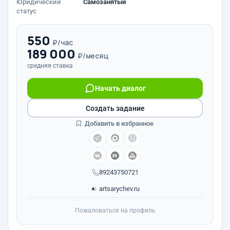
Юридический
Самозанятый
статус
550
₽/час
189 000
₽/месяц
средняя ставка
Начать диалог
Создать задание
Добавить в избранное
89243750721
artsarychev.ru
Пожаловаться на профиль