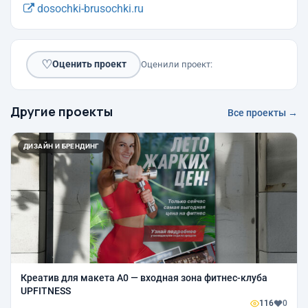
dosochki-brusochki.ru
♡
Оценить проект
Оценили проект:
Другие проекты
Все проекты →
ДИЗАЙН И БРЕНДИНГ
Креатив для макета A0 — входная зона фитнес-клуба
UPFITNESS
116
0