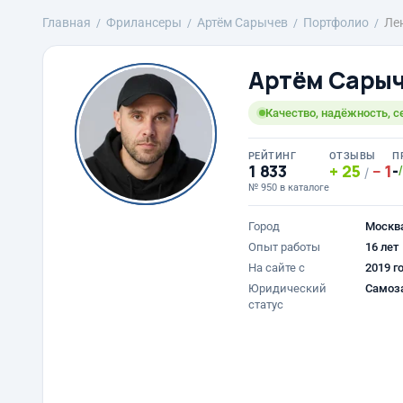
Главная
Фрилансеры
Артём Сарычев
Портфолио
Ле
Артём Сары
Качество, надёжность, с
РЕЙТИНГ
ОТЗЫВЫ
П
1 833
25
1
-
/
№ 950 в каталоге
Город
Москв
Опыт работы
16 лет
На сайте с
2019 г
Юридический
Самоз
статус