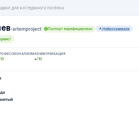
ндинг для коттеджного посёлка
чев
›
artemproject
Паспорт верифицирован
Нейросаммари
ервис!
РОФЕССИОНАЛИЗМ
КОММУНИКАЦИЯ
-
/10
/10
а
ода
анятый