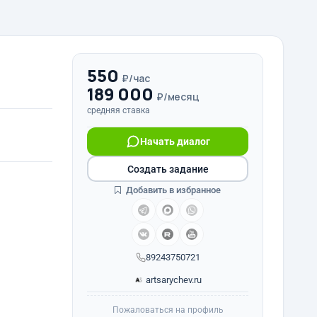
550
₽/час
189 000
₽/месяц
средняя ставка
Начать диалог
Создать задание
Добавить в избранное
89243750721
artsarychev.ru
Пожаловаться на профиль