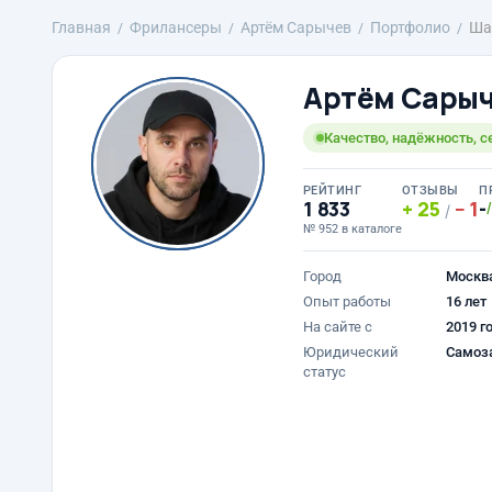
Главная
Фрилансеры
Артём Сарычев
Портфолио
Ша
Артём Сары
Качество, надёжность, с
РЕЙТИНГ
ОТЗЫВЫ
П
1 833
25
1
-
/
№ 952 в каталоге
Город
Москв
Опыт работы
16 лет
На сайте с
2019 г
Юридический
Самоз
статус