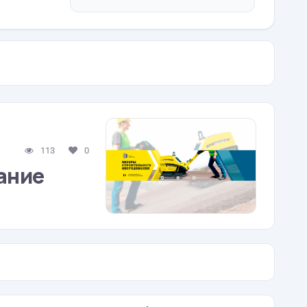
113
0
ание