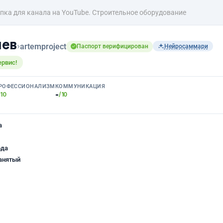
пка для канала на YouTube. Строительное оборудование
чев
›
artemproject
Паспорт верифицирован
Нейросаммари
ервис!
РОФЕССИОНАЛИЗМ
КОММУНИКАЦИЯ
-
/10
/10
а
ода
анятый