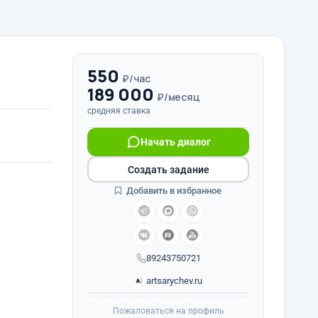
550
₽/час
189 000
₽/месяц
средняя ставка
Начать диалог
Создать задание
Добавить в избранное
89243750721
artsarychev.ru
Пожаловаться на профиль