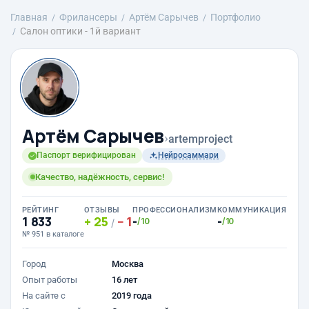
Главная
Фрилансеры
Артём Сарычев
Портфолио
Салон оптики - 1й вариант
Артём Сарычев
›
artemproject
Паспорт верифицирован
Нейросаммари
Качество, надёжность, сервис!
РЕЙТИНГ
ОТЗЫВЫ
ПРОФЕССИОНАЛИЗМ
КОММУНИКАЦИЯ
1 833
25
1
-
-
/10
/10
/
№ 951 в каталоге
Город
Москва
Опыт работы
16 лет
На сайте с
2019 года