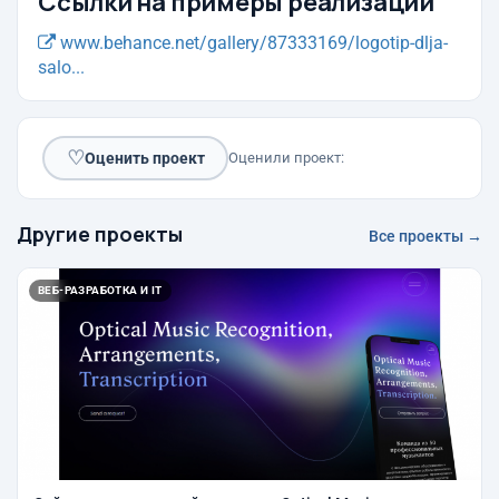
Ссылки на примеры реализации
www.behance.net/gallery/87333169/logotip-dlja-
salo...
♡
Оценить проект
Оценили проект:
Другие проекты
Все проекты →
ВЕБ-РАЗРАБОТКА И IT