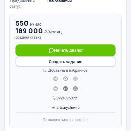
Юридический
Самозанятый
статус
550
₽/час
189 000
₽/месяц
средняя ставка
Начать диалог
Создать задание
Добавить в избранное
89243750721
artsarychev.ru
Пожаловаться на профиль