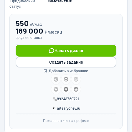
Юридический
Самозанятый
статус
550
₽/час
189 000
₽/месяц
средняя ставка
Начать диалог
Создать задание
Добавить в избранное
89243750721
artsarychev.ru
Пожаловаться на профиль