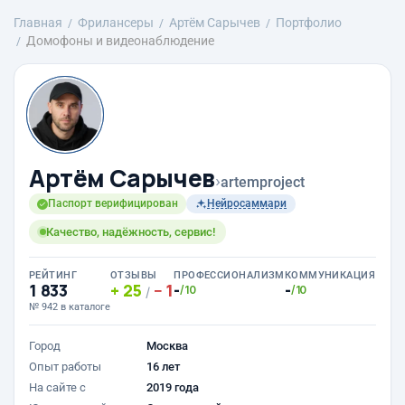
Главная
Фрилансеры
Артём Сарычев
Портфолио
Домофоны и видеонаблюдение
Артём Сарычев
›
artemproject
Паспорт верифицирован
Нейросаммари
Качество, надёжность, сервис!
РЕЙТИНГ
ОТЗЫВЫ
ПРОФЕССИОНАЛИЗМ
КОММУНИКАЦИЯ
1 833
25
1
-
-
/10
/10
/
№ 942 в каталоге
Город
Москва
Опыт работы
16 лет
На сайте с
2019 года