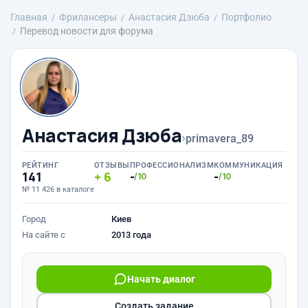
Главная
Фрилансеры
Анастасия Дзюба
Портфолио
Перевод новости для форума
Анастасия Дзюба
›
primavera_89
РЕЙТИНГ
ОТЗЫВЫ
ПРОФЕССИОНАЛИЗМ
КОММУНИКАЦИЯ
141
6
-
-
/10
/10
№ 11 426 в каталоге
Город
Киев
На сайте с
2013 года
Начать диалог
Создать задание