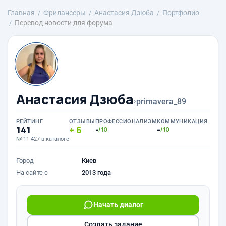
Главная
Фрилансеры
Анастасия Дзюба
Портфолио
Перевод новости для форума
Анастасия Дзюба
›
primavera_89
РЕЙТИНГ
ОТЗЫВЫ
ПРОФЕССИОНАЛИЗМ
КОММУНИКАЦИЯ
141
6
-
-
/10
/10
№ 11 427 в каталоге
Город
Киев
На сайте с
2013 года
Начать диалог
Создать задание