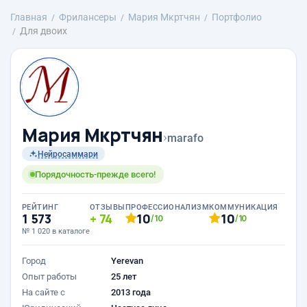
Главная
Фрилансеры
Mария Мкртчян
Портфолио
Для двоих
Mария Мкртчян
›
marafo
Нейросаммари
Порядочность-прежде всего!
РЕЙТИНГ
ОТЗЫВЫ
ПРОФЕССИОНАЛИЗМ
КОММУНИКАЦИЯ
1 573
74
10
10
/10
/10
№ 1 020 в каталоге
Город
Yerevan
Опыт работы
25 лет
На сайте с
2013 года