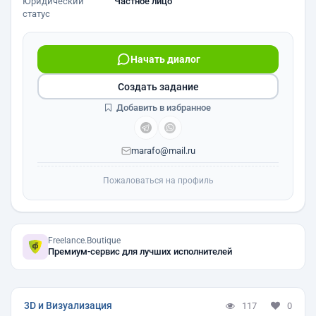
Юридический
Частное лицо
статус
Начать диалог
Создать задание
Добавить в избранное
marafo@mail.ru
Пожаловаться на профиль
Freelance.Boutique
Премиум-сервис для лучших исполнителей
3D и Визуализация
117
0