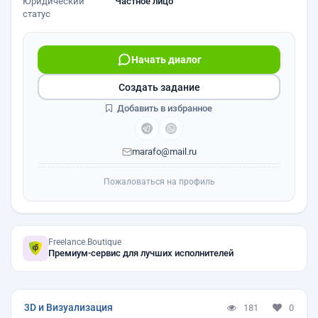
Юридический
Частное лицо
статус
Начать диалог
Создать задание
Добавить в избранное
marafo@mail.ru
Пожаловаться на профиль
Freelance.Boutique
Премиум-сервис для лучших исполнителей
3D и Визуализация
181
0