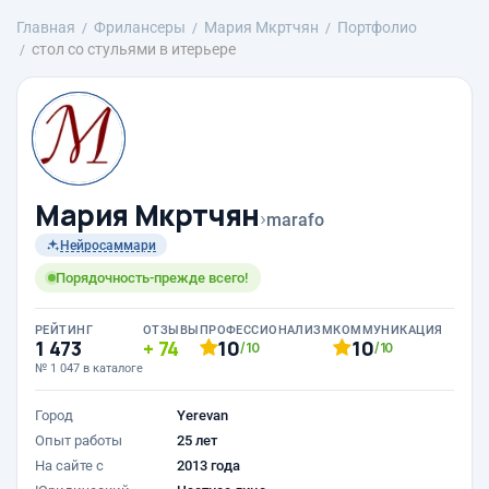
Главная
Фрилансеры
Mария Мкртчян
Портфолио
стол со стульями в итерьере
Mария Мкртчян
›
marafo
Нейросаммари
Порядочность-прежде всего!
РЕЙТИНГ
ОТЗЫВЫ
ПРОФЕССИОНАЛИЗМ
КОММУНИКАЦИЯ
1 473
74
10
10
/10
/10
№ 1 047 в каталоге
Город
Yerevan
Опыт работы
25 лет
На сайте с
2013 года