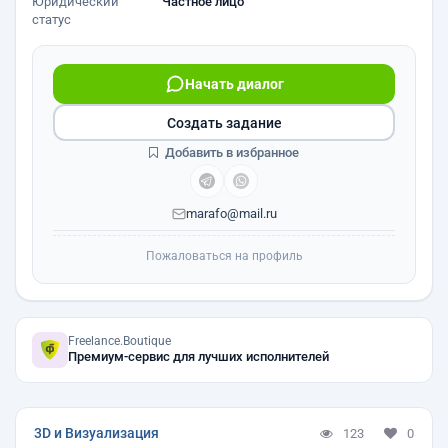
Юридический
Частное лицо
статус
Начать диалог
Создать задание
Добавить в избранное
marafo@mail.ru
Пожаловаться на профиль
Freelance.Boutique
Премиум-сервис для лучших исполнителей
3D и Визуализация
123
0