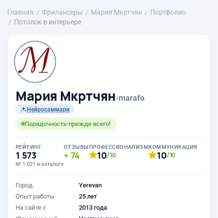
Главная
Фрилансеры
Mария Мкртчян
Портфолио
Потолок в интерьере
Mария Мкртчян
›
marafo
Нейросаммари
Порядочность-прежде всего!
РЕЙТИНГ
ОТЗЫВЫ
ПРОФЕССИОНАЛИЗМ
КОММУНИКАЦИЯ
1 573
74
10
10
/10
/10
№ 1 021 в каталоге
Город
Yerevan
Опыт работы
25 лет
На сайте с
2013 года