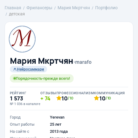
Главная
Фрилансеры
Mария Мкртчян
Портфолио
детская
Mария Мкртчян
›
marafo
Нейросаммари
Порядочность-прежде всего!
РЕЙТИНГ
ОТЗЫВЫ
ПРОФЕССИОНАЛИЗМ
КОММУНИКАЦИЯ
1 573
74
10
10
/10
/10
№ 1 036 в каталоге
Город
Yerevan
Опыт работы
25 лет
На сайте с
2013 года