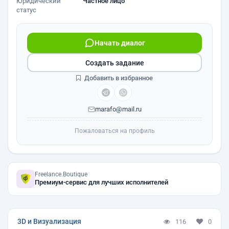
Юридический
Частное лицо
статус
Начать диалог
Создать задание
Добавить в избранное
marafo@mail.ru
Пожаловаться на профиль
Freelance.Boutique
Премиум-сервис для лучших исполнителей
3D и Визуализация
116
0