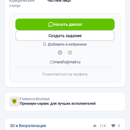
Юридический
Частное лицо
статус
Начать диалог
Создать задание
Добавить в избранное
marafo@mail.ru
Пожаловаться на профиль
Freelance.Boutique
Премиум-сервис для лучших исполнителей
3D и Визуализация
114
0