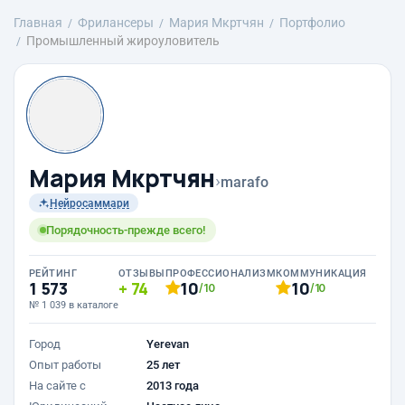
Главная
Фрилансеры
Mария Мкртчян
Портфолио
Промышленный жироуловитель
Mария Мкртчян
›
marafo
Нейросаммари
Порядочность-прежде всего!
РЕЙТИНГ
ОТЗЫВЫ
ПРОФЕССИОНАЛИЗМ
КОММУНИКАЦИЯ
1 573
74
10
10
/10
/10
№ 1 039 в каталоге
Город
Yerevan
Опыт работы
25 лет
На сайте с
2013 года