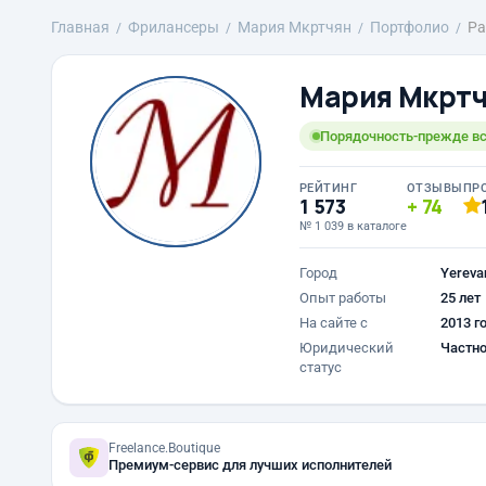
Главная
Фрилансеры
Mария Мкртчян
Портфолио
Ра
Mария Мкрт
Порядочность-прежде вс
РЕЙТИНГ
ОТЗЫВЫ
ПР
1 573
74
№ 1 039 в каталоге
Город
Yereva
Опыт работы
25 лет
На сайте с
2013 г
Юридический
Частно
статус
Freelance.Boutique
Премиум-сервис для лучших исполнителей