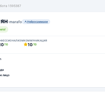
бота 1595387
чян
›
marafo
Нейросаммари
его!
ОФЕССИОНАЛИЗМ
КОММУНИКАЦИЯ
10
10
/10
/10
n
ода
е лицо