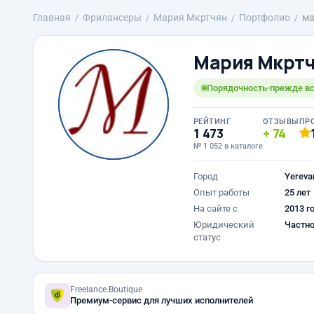
Главная
Фрилансеры
Mария Мкртчян
Портфолио
ма
Mария Мкрт
Порядочность-прежде вс
РЕЙТИНГ
ОТЗЫВЫ
ПР
1 473
74
№ 1 052 в каталоге
Город
Yereva
Опыт работы
25 лет
На сайте с
2013 г
Юридический
Частно
статус
Freelance.Boutique
Премиум-сервис для лучших исполнителей