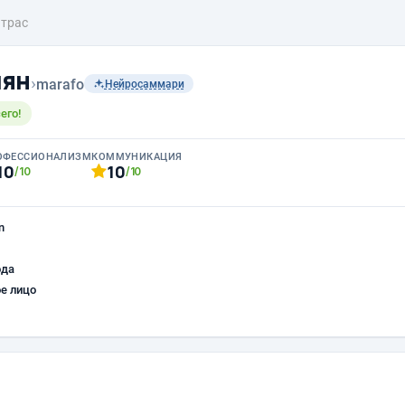
трас
чян
›
marafo
Нейросаммари
его!
ОФЕССИОНАЛИЗМ
КОММУНИКАЦИЯ
10
10
/10
/10
n
ода
е лицо