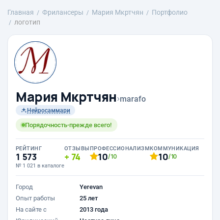
Главная
Фрилансеры
Mария Мкртчян
Портфолио
логотип
Mария Мкртчян
›
marafo
Нейросаммари
Порядочность-прежде всего!
РЕЙТИНГ
ОТЗЫВЫ
ПРОФЕССИОНАЛИЗМ
КОММУНИКАЦИЯ
1 573
74
10
10
/10
/10
№ 1 021 в каталоге
Город
Yerevan
Опыт работы
25 лет
На сайте с
2013 года