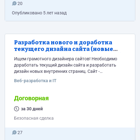
20
Опубликовано
5 лет назад
Разработка нового и доработка
текущего дизайна сайта (новые
страницы, иконки, единый стиль))
Ищем грамотного дизайнера сайтов! Необходимо
доработать текущий дизайн сайта и разработать
дизайн новых внутренних страниц. Сайт -
https://dynamika.ru/. Сайт разработан для ИТ-
Веб-разработка и IT
компании, разработчика ПО для финансовых
организаций (банков). Ищем специалиста на
долгосрочное сотрудничество, в планах развитие
Договорная
сайта и наполнение его новыми страницами и
контентом.
за 30 дней
Безопасная сделка
27