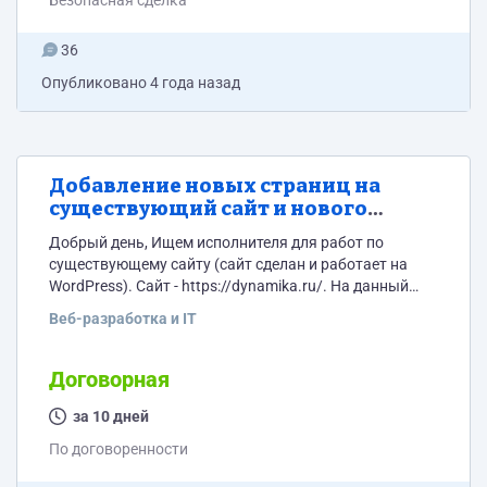
Безопасная сделка
36
Опубликовано
4 года назад
Добавление новых страниц на
существующий сайт и нового
дизайна на главную (WordPress)
Добрый день, Ищем исполнителя для работ по
существующему сайту (сайт сделан и работает на
WordPress). Сайт - https://dynamika.ru/. На данный
момент необходимо добавить на сайт 3 новые
Веб-разработка и IT
внутренние страницы и внести правки в дизайн на
главной странице сайта. Дизайн готов, сделан в
фигме, ссылку на ознакомление с дизайном
Договорная
отправлю по запросу. Страницы нужно добавить
оперативно, не растягивая сроки проекта.
за 10 дней
По договоренности